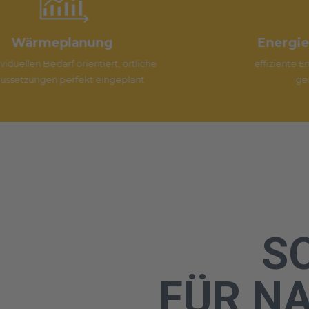
Energieeffizienzgesetz (EnEfG)
e
effiziente Energiemanagementsysteme für all
gesetzlichen Anforderungen
S
FÜR N