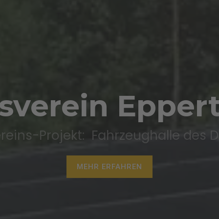
enbank Scha
rojekt: Montage auf Bibersch
MEHR ERFAHREN