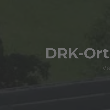
Raiffeis
Gewerbe-P