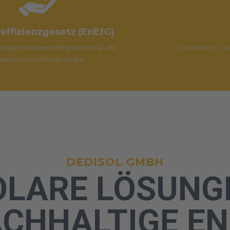
Zero-Invest
e
Contracting – auch für selbstgenutzte Immobilien
DEDISOL GMBH
OLARE LÖSUNG
ACHHALTIGE EN