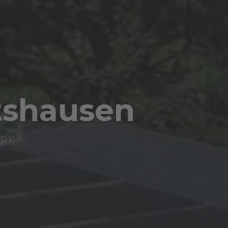
afheim eG
wanzziegel