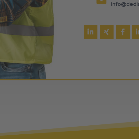

info@dedi