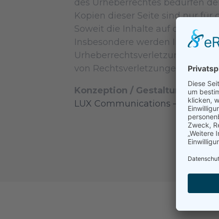
des Urheberrechtes bedürfen der
Kopien dieser Seite sind nur für
Soweit die Inhalte auf dieser Se
Insbesondere werden Inhalte Drit
Urheberrechtsverletzung aufme
von Rechtsverletzungen werden 
Konzeption / Gestaltung / Pr
LUX Communications – Agentur