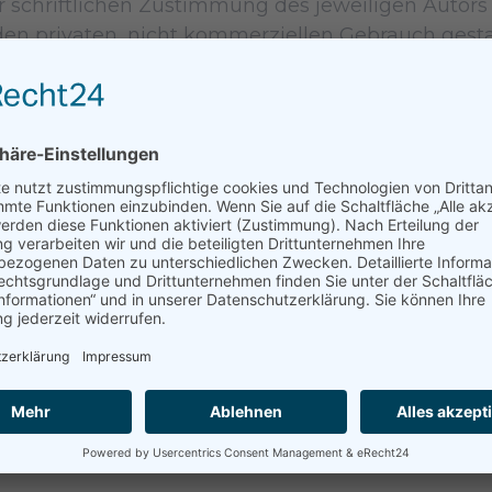
 schriftlichen Zustimmung des jeweiligen Autors 
 den privaten, nicht kommerziellen Gebrauch gesta
ite nicht vom Betreiber erstellt wurden, werden di
ter als solche gekennzeichnet. Sollten Sie trotzd
rksam werden, bitten wir um einen entsprechend
wir derartige Inhalte umgehend entfernen.
ogrammierung
 für Handelsmarketing & eCommerce