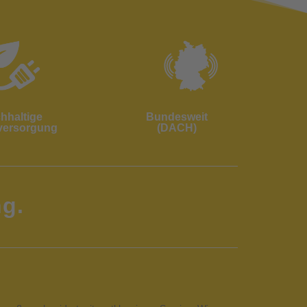
hhaltige
Bundesweit
versorgung
(DACH)
g.
e