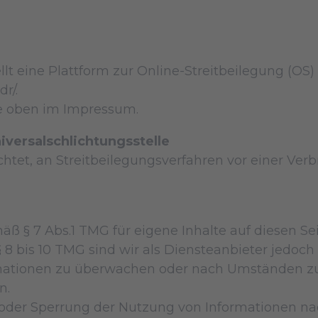
t eine Plattform zur Online-Streitbeilegung (OS) 
r/.
ie oben im Impressum.
versal­schlichtungs­stelle
ichtet, an Streitbeilegungsverfahren vor einer Ver
mäß § 7 Abs.1 TMG für eigene Inhalte auf diesen S
8 bis 10 TMG sind wir als Diensteanbieter jedoch n
mationen zu überwachen oder nach Umständen zu 
n.
 oder Sperrung der Nutzung von Informationen n