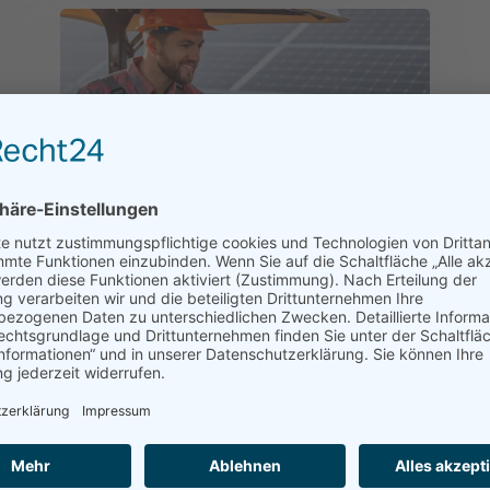
Photovoltaik Freilandanlagen:
Fläche optimal nutzen
JAN. 3, 2024
|
DEDISOL
,
PRODUKTE
,
SOLAR
Ausgezeichnete Flächennutzung für
Unternehmen, Landwirte, Kommunen
und Privatpersonen Photovoltaik-