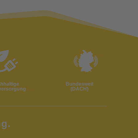
hhaltige
Bundesweit
versorgung
(DACH)
g.