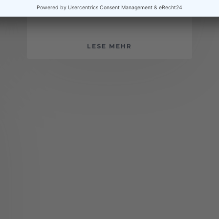
Freilandanlagen sind eine hervorragende
Möglichkeit, unbebaute Flächen optimal...
LESE MEHR