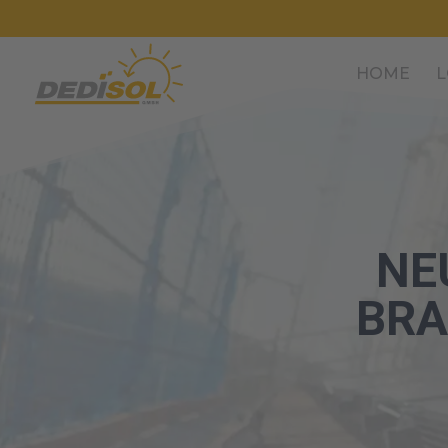
HOME
L
NE
BRA