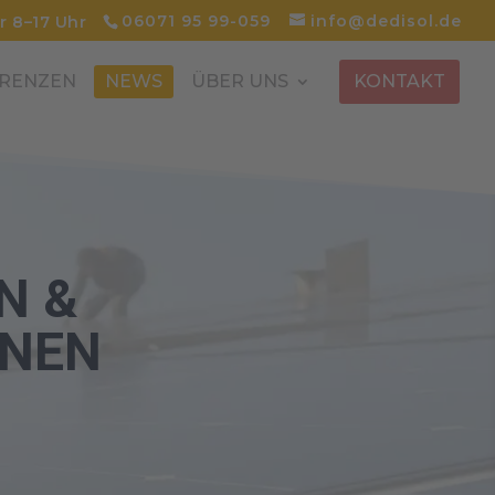
06071 95 99-059
info@dedisol.de
r 8–17 Uhr
RENZEN
NEWS
ÜBER UNS
KONTAKT
N &
ONEN