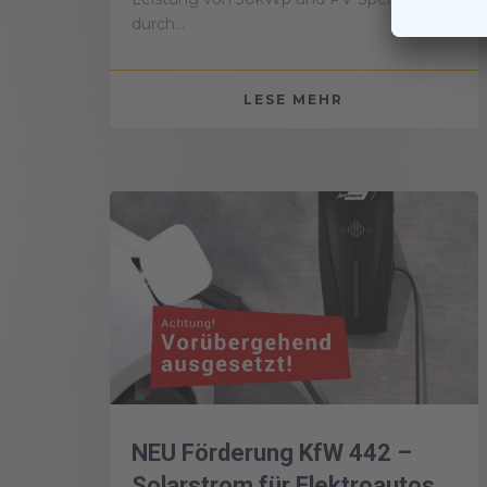
durch...
LESE MEHR
NEU Förderung KfW 442 –
Solarstrom für Elektroautos