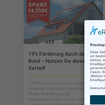
19% Förderung durch den
Bund – Nutzen Sie diesen
Vorteil!
JAN. 31, 2024
|
DEDISOL
,
PRODUKTE
,
SOLAR
19% Förderung durch den Bund Aktuell
fördert der Staat privat installierte
Photovoltaik-Anlagen bei
Bestandsimmobilien mit einer Maximal-
Leistung von 30kWp und PV-Speicher