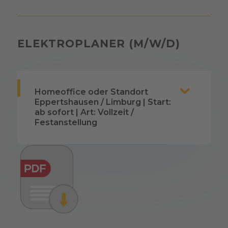
ELEKTROPLANER (M/W/D)
Homeoffice oder Standort
Eppertshausen / Limburg | Start:
ab sofort | Art: Vollzeit /
Festanstellung
Verlässlich. Ehrlich. Voller Energie
⚡
–
das ist DEDISOL.
Wir sind ein junges, dynamisches
Unternehmen aus Hessen,
spezialisiert auf Photovoltaik-
Großanlagen. Seit unserer Gründung
vor drei Jahren wachsen wir stetig