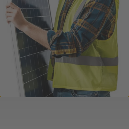
unkompliziert per E-
Faire Vergütung &
Mail
karriere@dedisol.de
oder
Bonusmöglichkeiten
telefonisch
06071 9599-059
Freundliches, familiäres Team und
Dedisol GmbH – Wir machen Dächer
flache Hierarchien
zu Kraftwerken.
Weiterbildungsmöglichkeiten im
Bereich Solar
Moderne Ausstattung &
hochwertige Arbeitskleidung
Firmenwagen nach Absprache
Bereit, mit uns durchzustarten?
Dann melde dich – gerne
unkompliziert per E-Mail mit deinem
Lebenslauf:
karriere@dedisol.de
Dedisol GmbH – Solarlösungen aus
einer Hand